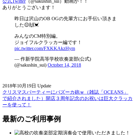
公式Twitter
（@sakushin_sui）動画が！！
ありがとうございます！
昨日は沢山のOB OGの先輩方にお手伝い頂きま
した😌🙌💓
みんなのCM特別編。
ジョイフルクラッカー編です！
pic.twitter.com/FXKKAkzHym
— 作新学院高等学校吹奏楽部(公式)
(@sakushin_sui)
October 14, 2018
2018年10月19日 Update
クリスマスパーティーにバズーカ砲ｗ（雑誌「OCEANS」
で紹介されました）
開店３周年記念のお祝いは巨大クラッカ
ーを使って！
最新のご利用事例