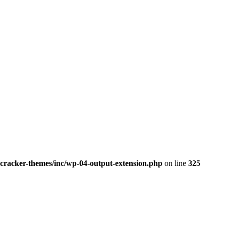
jcracker-themes/inc/wp-04-output-extension.php
on line
325