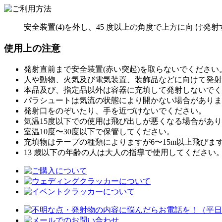
安全装置(4)を外し、45 度以上の角度で上方に向 け
使用上の注意
発射直前まで安全装置(赤い突起)を取らないでください
人や動物、火気及び電気装置、装飾品などに向けて発射
本品及び、指定品以外は容器に充填して発射しないでく
パラシュートは気流の状態により開かない場合がありま
発射口をのぞいたり、手を近づけないでください。
気温15度以下での使用は飛び出しが悪くなる場合があ
室温10度〜30度以下で保管してください。
充填物はテープの種類によりますが6〜15m以上飛び
13 歳以下の年齢の人は大人の指導で使用してください