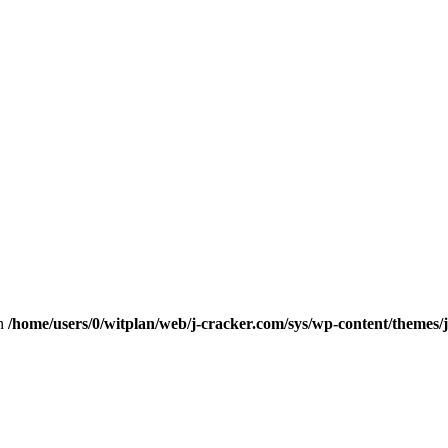
n
/home/users/0/witplan/web/j-cracker.com/sys/wp-content/themes/