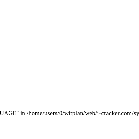
/home/users/0/witplan/web/j-cracker.com/s
GUAGE" in