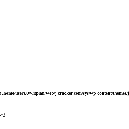
n
/home/users/0/witplan/web/j-cracker.com/sys/wp-content/themes/
らせ