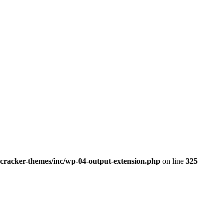
jcracker-themes/inc/wp-04-output-extension.php
on line
325