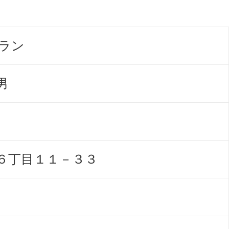
ラン
男
６丁目１１－３３