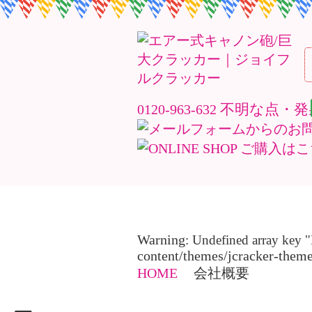
不明な点・発射
0120-963-632
M
E
N
U
Warning
: Undefined array 
content/themes/jcracker-them
HOME
会社概要