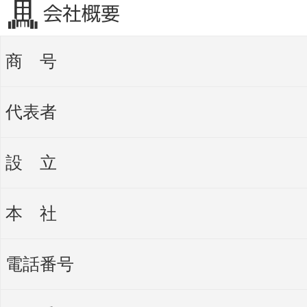
商 号
代表者
設 立
本 社
電話番号